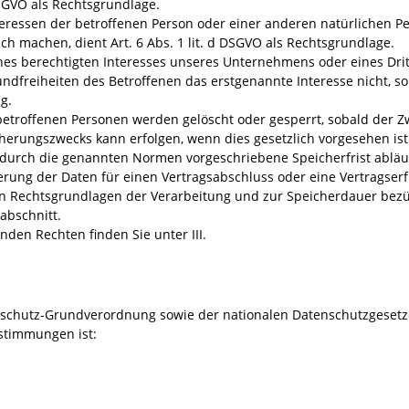
c DSGVO als Rechtsgrundlage.
nteressen der betroffenen Person oder einer anderen natürlichen P
h machen, dient Art. 6 Abs. 1 lit. d DSGVO als Rechtsgrundlage.
ines berechtigten Interesses unseres Unternehmens oder eines Dri
dfreiheiten des Betroffenen das erstgenannte Interesse nicht, so di
g.
troffenen Personen werden gelöscht oder gesperrt, sobald der Zwe
herungszwecks kann erfolgen, wenn dies gesetzlich vorgesehen ist
durch die genannten Normen vorgeschriebene Speicherfrist abläuft
herung der Daten für einen Vertragsabschluss oder eine Vertragserf
n Rechtsgrundlagen der Verarbeitung und zur Speicherdauer bezü
abschnitt.
den Rechten finden Sie unter III.
nschutz-Grundverordnung sowie der nationalen Datenschutzgesetze
estimmungen ist: