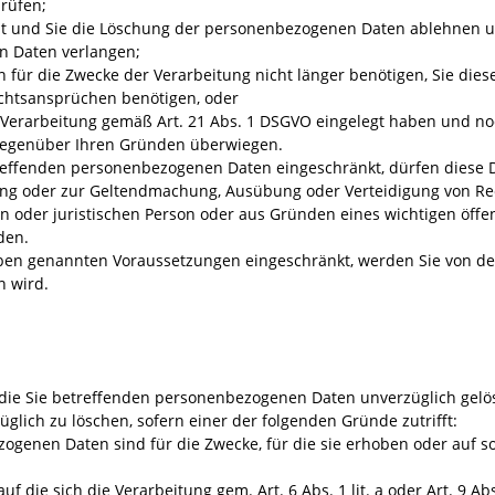
rüfen;
ist und Sie die Löschung der personenbezogenen Daten ablehnen 
n Daten verlangen;
 für die Zwecke der Verarbeitung nicht länger benötigen, Sie die
chtsansprüchen benötigen, oder
Verarbeitung gemäß Art. 21 Abs. 1 DSGVO eingelegt haben und noch
gegenüber Ihren Gründen überwiegen.
reffenden personenbezogenen Daten eingeschränkt, dürfen diese D
igung oder zur Geltendmachung, Ausübung oder Verteidigung von 
n oder juristischen Person oder aus Gründen eines wichtigen öffen
den.
en genannten Voraussetzungen eingeschränkt, werden Sie von dem
n wird.
die Sie betreffenden personenbezogenen Daten unverzüglich gelösc
züglich zu löschen, sofern einer der folgenden Gründe zutrifft:
zogenen Daten sind für die Zwecke, für die sie erhoben oder auf s
auf die sich die Verarbeitung gem. Art. 6 Abs. 1 lit. a oder Art. 9 Abs