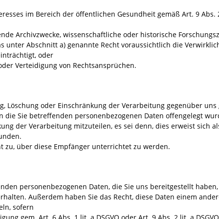
eresses im Bereich der öffentlichen Gesundheit gemäß Art. 9 Abs. 2 l
egende Archivzwecke, wissenschaftliche oder historische Forschungs
s unter Abschnitt a) genannte Recht voraussichtlich die Verwirklic
nträchtigt, oder
oder Verteidigung von Rechtsansprüchen.
ng, Löschung oder Einschränkung der Verarbeitung gegenüber uns 
en die Sie betreffenden personenbezogenen Daten offengelegt wur
ng der Verarbeitung mitzuteilen, es sei denn, dies erweist sich a
unden.
t zu, über diese Empfänger unterrichtet zu werden.
fenden personenbezogenen Daten, die Sie uns bereitgestellt haben,
rhalten. Außerdem haben Sie das Recht, diese Daten einem ander
ln, sofern
ligung gem. Art. 6 Abs. 1 lit. a DSGVO oder Art. 9 Abs. 2 lit. a DSG